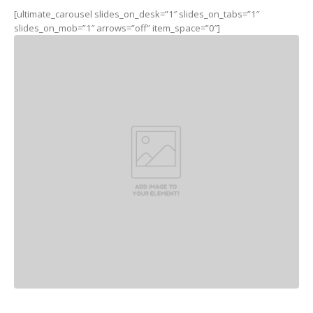
[ultimate_carousel slides_on_desk=”1″ slides_on_tabs=”1″
slides_on_mob=”1″ arrows=”off” item_space=”0″]