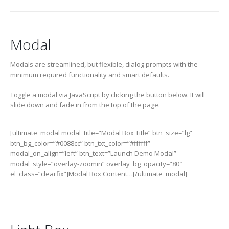
Modal
Modals are streamlined, but flexible, dialog prompts with the
minimum required functionality and smart defaults.
Toggle a modal via JavaScript by clicking the button below. It will
slide down and fade in from the top of the page.
[ultimate_modal modal_title=”Modal Box Title” btn_size=”lg”
btn_bg_color=”#0088cc” btn_txt_color=”#ffffff”
modal_on_align=”left” btn_text=”Launch Demo Modal”
modal_style=”overlay-zoomin” overlay_bg_opacity=”80″
el_class=”clearfix”]Modal Box Content…[/ultimate_modal]