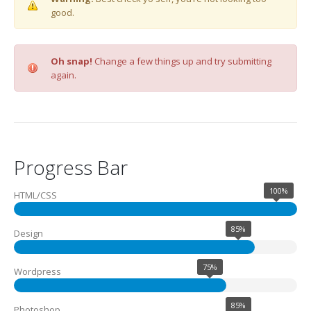
good.
Oh snap!
Change a few things up and try submitting
again.
Progress Bar
100%
HTML/CSS
85%
Design
75%
Wordpress
85%
Photoshop