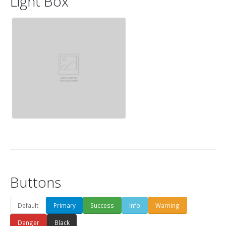
Light Box
Buttons
Default
Primary
Success
Info
Warning
Danger
Black