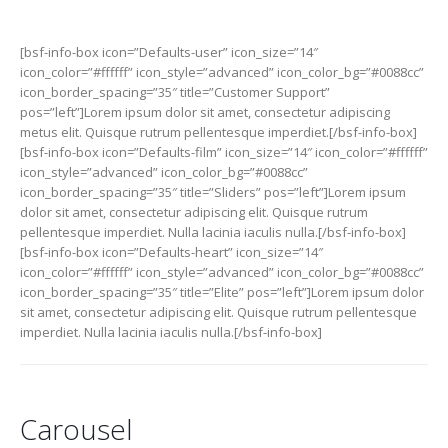
[bsf-info-box icon=”Defaults-user” icon_size=”14″
icon_color=”#ffffff” icon_style=”advanced” icon_color_bg=”#0088cc”
icon_border_spacing=”35″ title=”Customer Support”
pos=”left”]Lorem ipsum dolor sit amet, consectetur adipiscing
metus elit. Quisque rutrum pellentesque imperdiet.[/bsf-info-box]
[bsf-info-box icon=”Defaults-film” icon_size=”14″ icon_color=”#ffffff”
icon_style=”advanced” icon_color_bg=”#0088cc”
icon_border_spacing=”35″ title=”Sliders” pos=”left”]Lorem ipsum
dolor sit amet, consectetur adipiscing elit. Quisque rutrum
pellentesque imperdiet. Nulla lacinia iaculis nulla.[/bsf-info-box]
[bsf-info-box icon=”Defaults-heart” icon_size=”14″
icon_color=”#ffffff” icon_style=”advanced” icon_color_bg=”#0088cc”
icon_border_spacing=”35″ title=”Elite” pos=”left”]Lorem ipsum dolor
sit amet, consectetur adipiscing elit. Quisque rutrum pellentesque
imperdiet. Nulla lacinia iaculis nulla.[/bsf-info-box]
Carousel