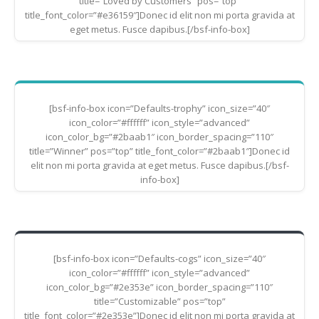
title=”Loved by Customers” pos=”top”
title_font_color=”#e36159″]Donec id elit non mi porta gravida at
eget metus. Fusce dapibus.[/bsf-info-box]
[bsf-info-box icon=”Defaults-trophy” icon_size=”40″
icon_color=”#ffffff” icon_style=”advanced”
icon_color_bg=”#2baab1″ icon_border_spacing=”110″
title=”Winner” pos=”top” title_font_color=”#2baab1″]Donec id
elit non mi porta gravida at eget metus. Fusce dapibus.[/bsf-
info-box]
[bsf-info-box icon=”Defaults-cogs” icon_size=”40″
icon_color=”#ffffff” icon_style=”advanced”
icon_color_bg=”#2e353e” icon_border_spacing=”110″
title=”Customizable” pos=”top”
title_font_color=”#2e353e”]Donec id elit non mi porta gravida at