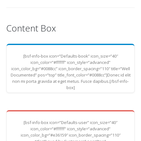
Content Box
[bsf-info-box icon=”Defaults-book” icon_size=”40″
icon_color=”#ffffff” icon_style=”advanced”
icon_color_bg=”#0088cc” icon_border_spacing=”110″ title=”Well
Documented” pos=”top” title_font_color=”#0088cc”]Donec id elit
non mi porta gravida at eget metus. Fusce dapibus.[/bsf-info-
box]
[bsf-info-box icon=”Defaults-user” icon_size=”40″
icon_color=”#ffffff” icon_style=”advanced”
icon_color_bg=”#e36159″ icon_border_spacing=”110″