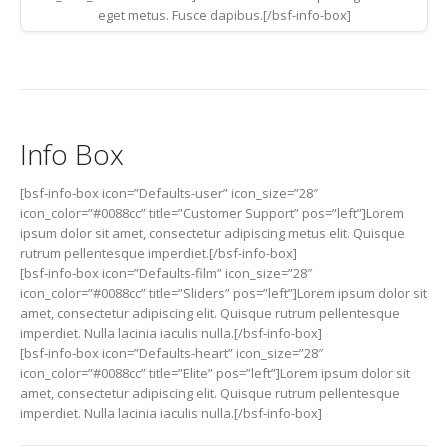
eget metus. Fusce dapibus.[/bsf-info-box]
Info Box
[bsf-info-box icon=”Defaults-user” icon_size=”28″
icon_color=”#0088cc” title=”Customer Support” pos=”left”]Lorem
ipsum dolor sit amet, consectetur adipiscing metus elit. Quisque
rutrum pellentesque imperdiet.[/bsf-info-box]
[bsf-info-box icon=”Defaults-film” icon_size=”28″
icon_color=”#0088cc” title=”Sliders” pos=”left”]Lorem ipsum dolor sit
amet, consectetur adipiscing elit. Quisque rutrum pellentesque
imperdiet. Nulla lacinia iaculis nulla.[/bsf-info-box]
[bsf-info-box icon=”Defaults-heart” icon_size=”28″
icon_color=”#0088cc” title=”Elite” pos=”left”]Lorem ipsum dolor sit
amet, consectetur adipiscing elit. Quisque rutrum pellentesque
imperdiet. Nulla lacinia iaculis nulla.[/bsf-info-box]