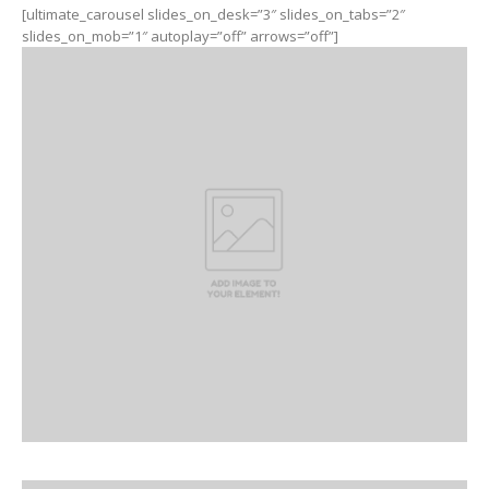
[ultimate_carousel slides_on_desk=”3″ slides_on_tabs=”2″
slides_on_mob=”1″ autoplay=”off” arrows=”off”]