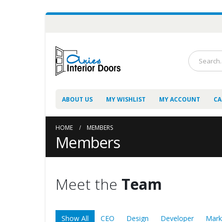
ABOUT US
MY WISHLIST
MY ACCOUNT
CA
HOME
MEMBERS
Members
Meet the
Team
Show All
CEO
Design
Developer
Mark