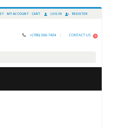
IST
MY ACCOUNT
CART
LOG IN
REGISTER
+(786) 366-7404
|
CONTACT US
0