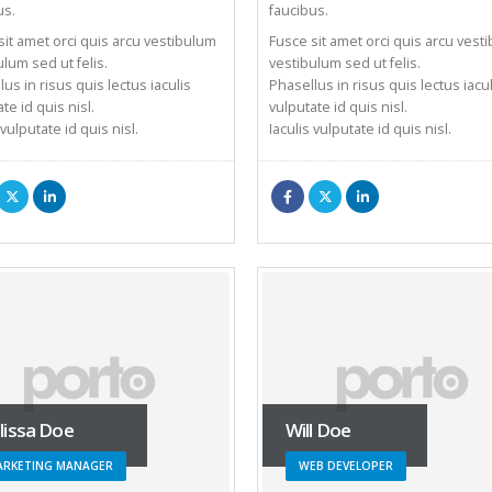
us.
faucibus.
sit amet orci quis arcu vestibulum
Fusce sit amet orci quis arcu vest
ulum sed ut felis.
vestibulum sed ut felis.
us in risus quis lectus iaculis
Phasellus in risus quis lectus iacul
te id quis nisl.
vulputate id quis nisl.
 vulputate id quis nisl.
Iaculis vulputate id quis nisl.
issa Doe
Will Doe
ARKETING MANAGER
WEB DEVELOPER