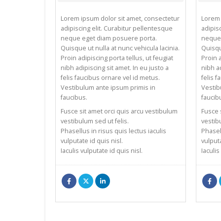
Lorem ipsum dolor sit amet, consectetur
Lorem 
adipiscing elit. Curabitur pellentesque
adipis
neque eget diam posuere porta.
neque 
Quisque ut nulla at nunc vehicula lacinia.
Quisqu
Proin adipiscing porta tellus, ut feugiat
Proin a
nibh adipiscing sit amet. In eu justo a
nibh ad
felis faucibus ornare vel id metus.
felis 
Vestibulum ante ipsum primis in
Vestib
faucibus.
faucib
Fusce sit amet orci quis arcu vestibulum
Fusce 
vestibulum sed ut felis.
vestib
Phasellus in risus quis lectus iaculis
Phasell
vulputate id quis nisl.
vulputa
Iaculis vulputate id quis nisl.
Iaculis