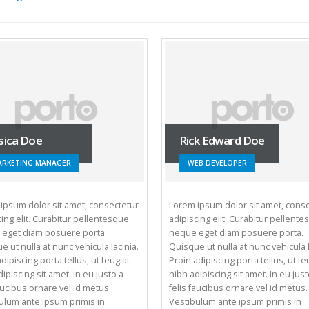
sica Doe
Rick Edward Doe
ARKETING MANAGER
WEB DEVELOPER
ipsum dolor sit amet, consectetur
Lorem ipsum dolor sit amet, cons
cing elit. Curabitur pellentesque
adipiscing elit. Curabitur pellent
eget diam posuere porta.
neque eget diam posuere porta.
e ut nulla at nunc vehicula lacinia.
Quisque ut nulla at nunc vehicula l
dipiscing porta tellus, ut feugiat
Proin adipiscing porta tellus, ut fe
ipiscing sit amet. In eu justo a
nibh adipiscing sit amet. In eu just
faucibus ornare vel id metus.
felis faucibus ornare vel id metus.
ulum ante ipsum primis in
Vestibulum ante ipsum primis in