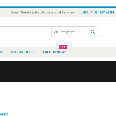
South Florida skilled Professional Services
ABOUT US
MY WISHL
All Categories
HOT
RT
SPECIAL OFFER!
CALL US NOW!
eting