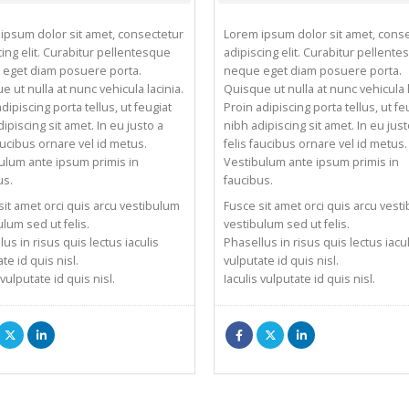
ipsum dolor sit amet, consectetur
Lorem ipsum dolor sit amet, cons
cing elit. Curabitur pellentesque
adipiscing elit. Curabitur pellent
eget diam posuere porta.
neque eget diam posuere porta.
e ut nulla at nunc vehicula lacinia.
Quisque ut nulla at nunc vehicula l
dipiscing porta tellus, ut feugiat
Proin adipiscing porta tellus, ut fe
ipiscing sit amet. In eu justo a
nibh adipiscing sit amet. In eu just
faucibus ornare vel id metus.
felis faucibus ornare vel id metus.
ulum ante ipsum primis in
Vestibulum ante ipsum primis in
us.
faucibus.
sit amet orci quis arcu vestibulum
Fusce sit amet orci quis arcu vest
ulum sed ut felis.
vestibulum sed ut felis.
us in risus quis lectus iaculis
Phasellus in risus quis lectus iacul
te id quis nisl.
vulputate id quis nisl.
 vulputate id quis nisl.
Iaculis vulputate id quis nisl.