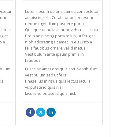
ectetur
Lorem ipsum dolor sit amet, consectetur
esque
adipiscing elit. Curabitur pellentesque
neque eget diam posuere porta.
acinia.
Quisque ut nulla at nunc vehicula lacinia.
ugiat
Proin adipiscing porta tellus, ut feugiat
o a
nibh adipiscing sit amet. In eu justo a
felis faucibus ornare vel id metus.
Vestibulum ante ipsum primis in
faucibus.
ibulum
Fusce sit amet orci quis arcu vestibulum
vestibulum sed ut felis.
is
Phasellus in risus quis lectus iaculis
vulputate id quis nisl.
Iaculis vulputate id quis nisl.