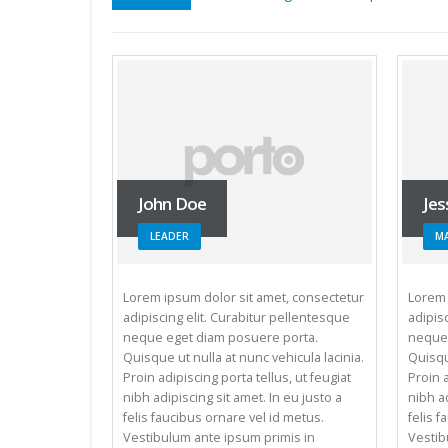
John Doe
Jes
LEADER
M
Lorem ipsum dolor sit amet, consectetur
Lorem 
adipiscing elit. Curabitur pellentesque
adipis
neque eget diam posuere porta.
neque 
Quisque ut nulla at nunc vehicula lacinia.
Quisqu
Proin adipiscing porta tellus, ut feugiat
Proin a
nibh adipiscing sit amet. In eu justo a
nibh ad
felis faucibus ornare vel id metus.
felis 
Vestibulum ante ipsum primis in
Vestib