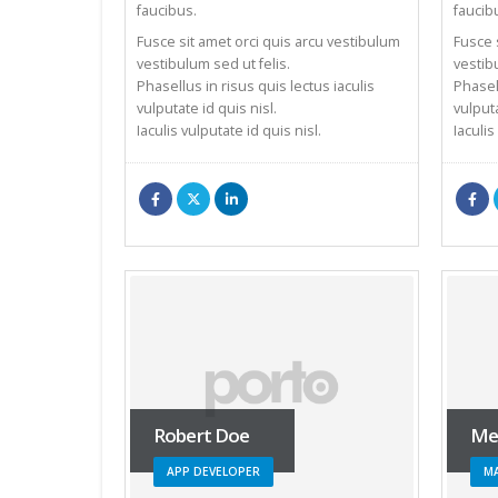
faucibus.
faucib
Fusce sit amet orci quis arcu vestibulum
Fusce 
vestibulum sed ut felis.
vestib
Phasellus in risus quis lectus iaculis
Phasell
vulputate id quis nisl.
vulputa
Iaculis vulputate id quis nisl.
Iaculis
Robert Doe
Mel
APP DEVELOPER
M